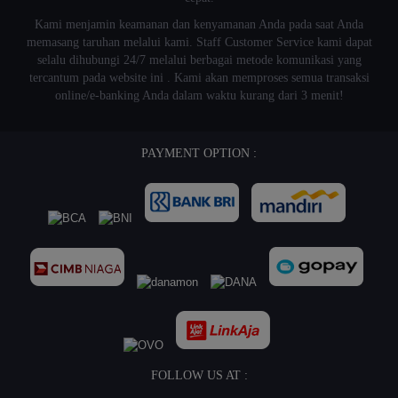
Kami menjamin keamanan dan kenyamanan Anda pada saat Anda
memasang taruhan melalui kami. Staff Customer Service kami dapat
selalu dihubungi 24/7 melalui berbagai metode komunikasi yang
tercantum pada website ini . Kami akan memproses semua transaksi
online/e-banking Anda dalam waktu kurang dari 3 menit!
PAYMENT OPTION :
FOLLOW US AT :